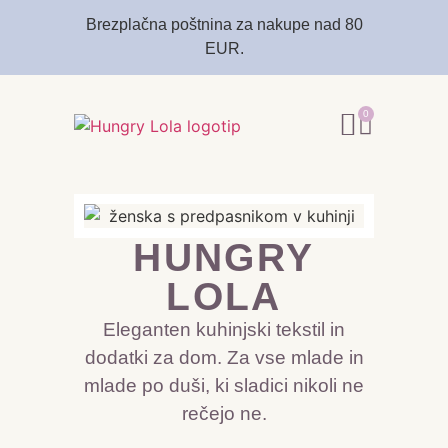
Brezplačna poštnina za nakupe nad 80
EUR.
0
HUNGRY
LOLA
Eleganten kuhinjski tekstil in
dodatki za dom. Za vse mlade in
mlade po duši, ki sladici nikoli ne
rečejo ne.