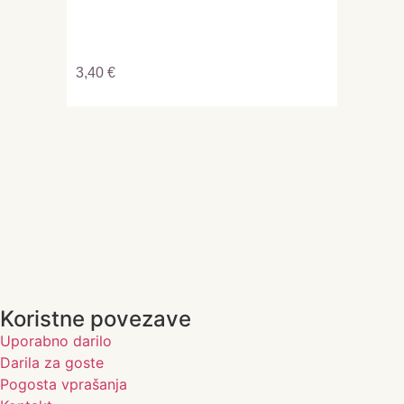
DIŠEČ
SANJE
3,40
€
9,00
€
–
Koristne povezave
Uporabno darilo
Darila za goste
Pogosta vprašanja