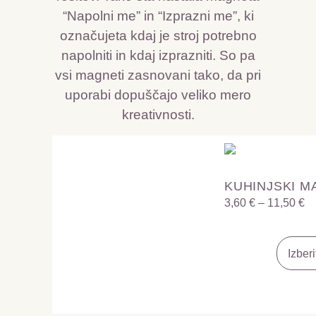
“Napolni me” in “Izprazni me”, ki
označujeta kdaj je stroj potrebno
napolniti in kdaj izprazniti. So pa
vsi magneti zasnovani tako, da pri
uporabi dopuščajo veliko mero
kreativnosti.
KUHINJSKI MA
3,60
€
–
11,50
€
Izber