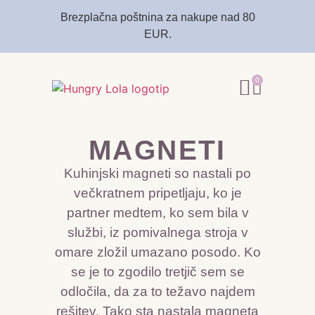
Brezplačna poštnina za nakupe nad 80
EUR.
0
MAGNETI
Kuhinjski magneti so nastali po
večkratnem pripetljaju, ko je
partner medtem, ko sem bila v
službi, iz pomivalnega stroja v
omare zložil umazano posodo. Ko
se je to zgodilo tretjič sem se
odločila, da za to težavo najdem
rešitev. Tako sta nastala magneta