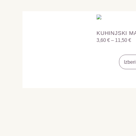
KUHINJSKI M
3,60
€
–
11,50
€
Izber