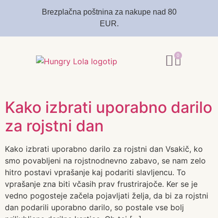
Brezplačna poštnina za nakupe nad 80
EUR.
0
Kako izbrati uporabno darilo
za rojstni dan
Kako izbrati uporabno darilo za rojstni dan Vsakič, ko
smo povabljeni na rojstnodnevno zabavo, se nam zelo
hitro postavi vprašanje kaj podariti slavljencu. To
vprašanje zna biti včasih prav frustrirajoče. Ker se je
vedno pogosteje začela pojavljati želja, da bi za rojstni
dan podarili uporabno darilo, so postale vse bolj