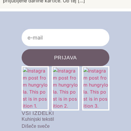
priljubljene darilne kartice. Ob tej […]
PRIJAVA
VSI IZDELKI
Kuhinjski tekstil
Dišeče sveče