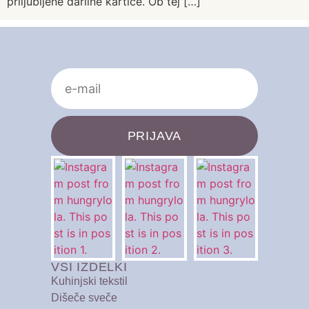
priljubljene darilne kartice. Ob tej […]
PRIJAVA
VSI IZDELKI
Kuhinjski tekstil
Dišeče sveče