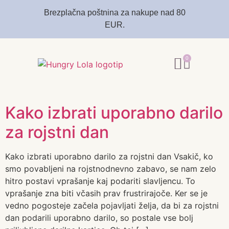
Brezplačna poštnina za nakupe nad 80
EUR.
0
Kako izbrati uporabno darilo
za rojstni dan
Kako izbrati uporabno darilo za rojstni dan Vsakič, ko
smo povabljeni na rojstnodnevno zabavo, se nam zelo
hitro postavi vprašanje kaj podariti slavljencu. To
vprašanje zna biti včasih prav frustrirajoče. Ker se je
vedno pogosteje začela pojavljati želja, da bi za rojstni
dan podarili uporabno darilo, so postale vse bolj